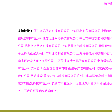
海南
森办
友情链接：
厦门微讯信息科技有限公司
上海阿葛商贸有限公司
上海楠
信息咨询有限公司
江苏恒速网络科技有限公司
中山市中暖热能科技有
公司
杭州傲游网络科技有限公司
上海灵曼信息科技有限公司
提供餐饮
蓉区科飞亚家具商行
广州捷绘制图有限公司
上海莫畏信息科技有限公
南省百行家政服务有限公司
山西美业商情文化传媒有限公司
北京舜铜
有限公司
技术咨询
企业管理
邯郸市邯山星宇广告有限公司
北京央实商
责任公司
网站建设
重庆达米拉科技有限公司
广州礼多莫怪信息科技有
京梦幻极光科技有限公司
长沙市雨花区明日之星现代乐器俱乐部
品牌
务（不含许可类信息咨询服务）