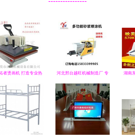
----------------
拓者烫画机 打造专业热
河北邢台越旺机械制造厂 专
湖南
批发解决方案，开创辉
业批发建筑、食品、木工及
一站
煌业绩
办公设备