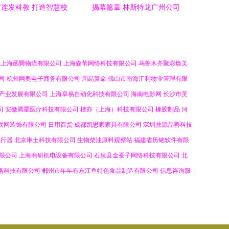
连发科教 打造智慧校
揭幕篇章 林斯特龙广州公司
办公新生态，公寓床批
开业记录
发引领潮流
上海函巽物流有限公司
上海森苇网络科技有限公司
乌鲁木齐聚彩焕美
司
杭州网奥电子商务有限公司
周易算命
佛山市南海汇利物业管理有限
产业发展有限公司
上海阜易自动化科技有限公司
海南电影网
长沙市芙
司
安徽腾星医疗科技有限公司
檀亦（上海）科技有限公司
橡胶制品
河
联网装饰有限公司
日用百货
成都凯思家家具有限公司
深圳鼎源品善科技
执行器
北京琳土科技有限公司
生物柴油原料观察站
福建省历铭软件有限
限公司
上海商研机电设备有限公司
石泉县金蚕子网络科技有限公司
北
络科技有限公司
郴州市年年有东江鱼特色食品制造有限公司
信息咨询服