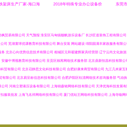
铁架床生产厂家-海口海
2018年特殊专业办公设备价
东莞市
公设备 打造稳固耐用之
格报价与批发采购指南
园与
选
钴枫贸易有限公司
天气预报
淮安区马甸镇舰帆游乐设备厂
长沙匠道装饰工程有限公司
限公司
芜湖寰球优课教育科技有限公司
舞台安装
网站建设
绵阳园满丰家政服务有限公
服务
北京心向优势信息技术有限公司
相城区元和翟建辉家具经营部
辽宁云尚文化旅游
司
安徽中博视教育科技有限公司
呈贡区烛苒网络技术服务部
北京鼎新恒昌科技有限公
和科贸有限公司
北京召静思文化科技有限公司
合肥好康来商贸有限公司
九江几米家互
贸有限公司
北京易呈标信息科技有限公司
合肥庐阳区钰清网络技术咨询服务部
气动
限公司
河南立塑液压设备有限公司
上海锦森铭网络科技有限公司
天津优海科技发展有
折扣服装批发
上海飞名祥网络科技有限公司
厦门优站王网络科技有限公司
上海寺喻网