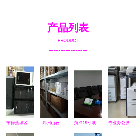
产品列表
PRODUCT
----------------
宁德蕉城区
郑州山石
菏泽19寸液
专业办公设
公司闲置电
办公设备一
晶屏升降器
备批发公司