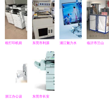
脑主机批
站式批发专
批发 优化
简介
发，七台台
家，助力企
办公空间与
式机办公设
业高效运营
提升效率的
备超值转让
优选方案
租打印机前
东莞市利源
浦江魅力水
临沂市兰山
必看！这几
佳平纸箱包
晶影像制品
区文波电源
点不清楚，
装机械厂
厂 一站式
设备厂 电
小心踩坑！
专业供应纸
水晶白坯与
镀设备、电
包装机械与
设备批发解
源及甩干机
半自动糊箱
决方案
等产品批发
机
指南
浙江办公设
东莞市长安
备批发、供
凯瑞办公设